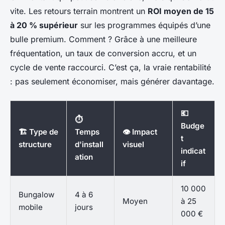
vite. Les retours terrain montrent un
ROI moyen de 15
à 20 % supérieur
sur les programmes équipés d’une
bulle premium. Comment ? Grâce à une meilleure
fréquentation, un taux de conversion accru, et un
cycle de vente raccourci. C’est ça, la vraie rentabilité
: pas seulement économiser, mais générer davantage.
💶
⏱️
Budge
🏗️ Type de
Temps
👁️ Impact
t
structure
d'install
visuel
indicat
ation
if
10 000
Bungalow
4 à 6
Moyen
à 25
mobile
jours
000 €