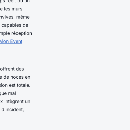
s réel, ou un
me les murs
convives, même
s capables de
imple réception
Mon Event
 offrent des
e de noces en
ion est totale.
sque mal
ux intègrent un
 d’incident,