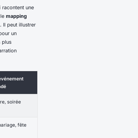
 racontent une
 le
mapping
Il peut illustrer
pour un
 plus
arration
’événement
ndé
re, soirée
mariage, fête