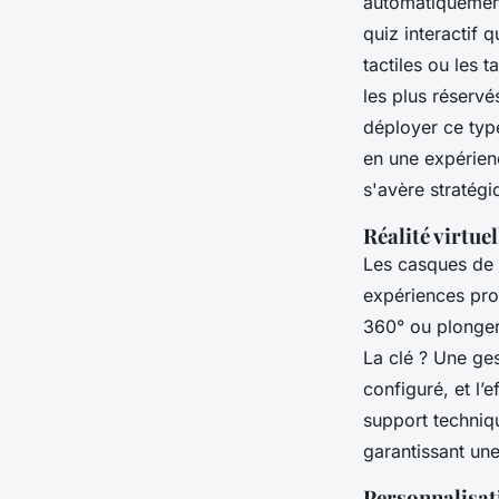
automatiquement
quiz interactif 
tactiles ou les 
les plus réserv
déployer ce typ
en une expérie
s'avère stratégi
Réalité virtue
Les casques de r
expériences pro
360° ou plonger 
La clé ? Une ge
configuré, et l’
support techni
garantissant une 
Personnalisat