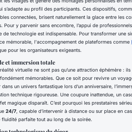
 les visages et génère des montages personnalisés en temp
qui s’adapte au profil des participants. Ces dispositifs, com
tables connectées, brisent naturellement la glace entre les 
és. Pour y parvenir sans encombre, l’appui de professionnel
e de technologie est indispensable. Pour transformer une s
nce mémorable, l'accompagnement de plateformes comme
que pour les organisateurs exigeants.
lle et immersion totale
éalité virtuelle ne sont pas qu’une attraction éphémère : ils
fondément mémorables. Que ce soit pour revivre un voyag
dans un univers fantastique lors d’un anniversaire, l’immers
stion technique rigoureuse. Une coupure inattendue, un ca
effet magique disparaît. C’est pourquoi les prestataires série
que
24/7
, capable d’intervenir à distance ou sur place en cas
fluidité parfaite tout au long de la soirée.
ion technologique du décor