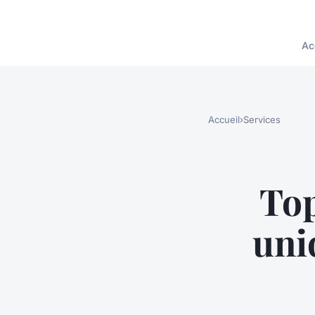
Ac
Accueil
›
Services
Top
uni