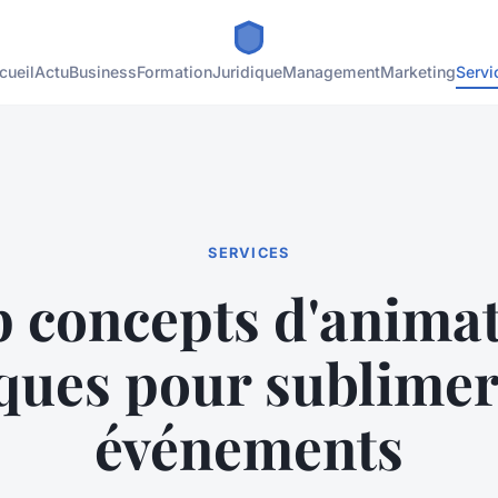
cueil
Actu
Business
Formation
Juridique
Management
Marketing
Servi
SERVICES
 concepts d'anima
ques pour sublimer
événements