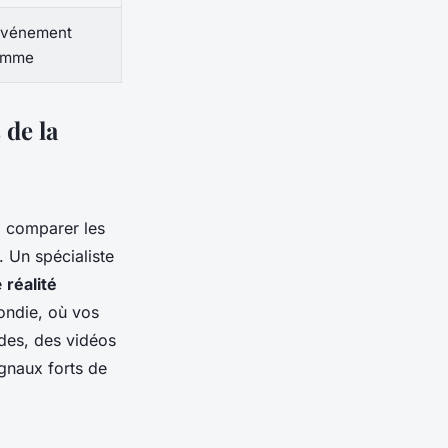
événement
amme
 de la
 à comparer les
. Un spécialiste
e
réalité
fondie, où vos
ides, des vidéos
ignaux forts de