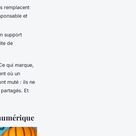
fs remplacent
sponsable et
un support
ite de
 Ce qui marque,
ent où un
t muté : ils ne
 partagés. Et
 numérique