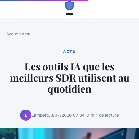
Accueil
›
Actu
ACTU
Les outils IA que les
meilleurs SDR utilisent au
quotidien
Lambert
03/07/2026 07:34
10 min de lecture
L