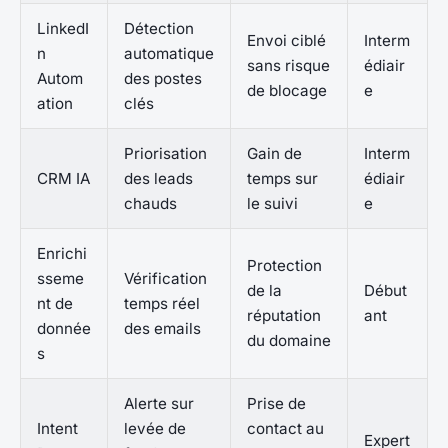
LinkedI
Détection
Envoi ciblé
Interm
n
automatique
sans risque
édiair
Autom
des postes
de blocage
e
ation
clés
Priorisation
Gain de
Interm
CRM IA
des leads
temps sur
édiair
chauds
le suivi
e
Enrichi
Protection
sseme
Vérification
de la
Début
nt de
temps réel
réputation
ant
donnée
des emails
du domaine
s
Alerte sur
Prise de
Intent
levée de
contact au
Expert