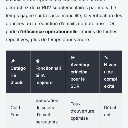
décrochez deux RDV supplémentaires par mois. Le
temps gagné sur la saisie manuelle, la vérification des
données ou la rédaction d’emails compte aussi. On
parle d’
efficience opérationnelle
: moins de tâches
répétitives, plus de temps pour vendre.
🎯
🔧
📌
🧠
Avantage
Nivea
Catégo
Fonctionnali
principal
u de
rie
té IA
pour le
compl
d'outil
majeure
SDR
exité
Génération
Taux
Cold
de sujets
Début
d’ouverture
Email
d’email
ant
optimisé
percutants