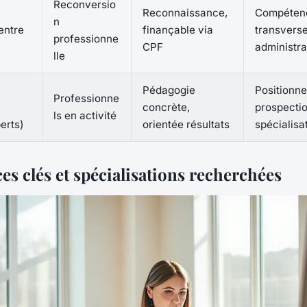
Reconversio
Reconnaissance,
Compéten
n
entre
finançable via
transverse
professionne
CPF
administra
lle
Pédagogie
Positionne
Professionne
concrète,
prospectio
ls en activité
erts)
orientée résultats
spécialisa
s clés et spécialisations recherchées