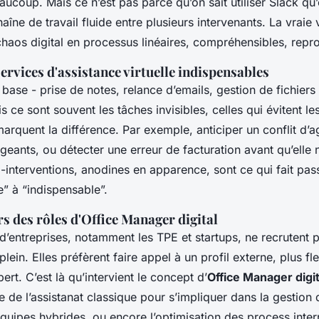
aucoup. Mais ce n’est pas parce qu’on sait utiliser Slack qu’
aîne de travail fluide entre plusieurs intervenants. La vraie 
haos digital en processus linéaires, compréhensibles, repro
services d'assistance virtuelle indispensables
base - prise de notes, relance d’emails, gestion de fichiers 
ce sont souvent les tâches invisibles, celles qui évitent le
arquent la différence. Par exemple, anticiper un conflit d’
geants, ou détecter une erreur de facturation avant qu’elle
o-interventions, anodines en apparence, sont ce qui fait pas
” à “indispensable”.
rs des rôles d'Office Manager digital
d’entreprises, notamment les TPE et startups, ne recrutent p
lein. Elles préfèrent faire appel à un profil externe, plus fle
ert. C’est là qu’intervient le concept d’
Office Manager digit
 de l’assistanat classique pour s’impliquer dans la gestion d
quipes hybrides, ou encore l’optimisation des process inter