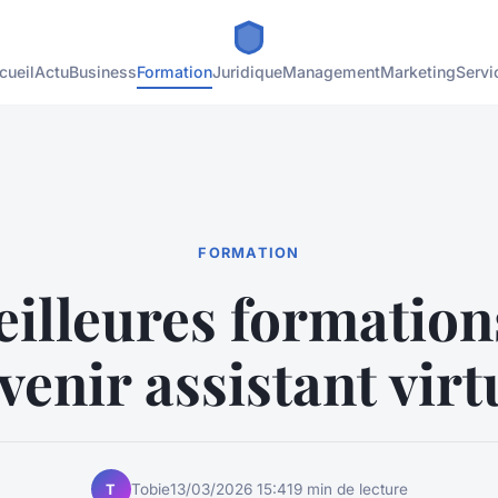
cueil
Actu
Business
Formation
Juridique
Management
Marketing
Servi
FORMATION
eilleures formation
venir assistant virt
Tobie
13/03/2026 15:41
9 min de lecture
T