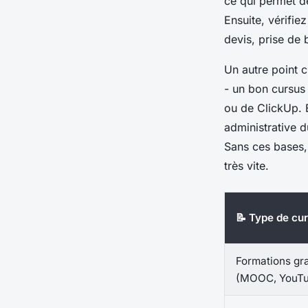
ce qui permet de
Ensuite, vérifie
devis, prise de 
Un autre point c
- un bon cursus
ou de ClickUp. E
administrative d
Sans ces bases, 
très vite.
📝 Type de cu
Formations gra
(MOOC, YouTu