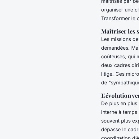
maîtrisés par be
organiser une ch
Transformer le c
Maîtriser les 
Les missions de 
demandées. Mais 
coûteuses, qui m
deux cadres diri
litige. Ces micr
de “sympathique
L'évolution ve
De plus en plus 
interne à temps p
souvent plus exp
dépasse le cadre
coordination d’é