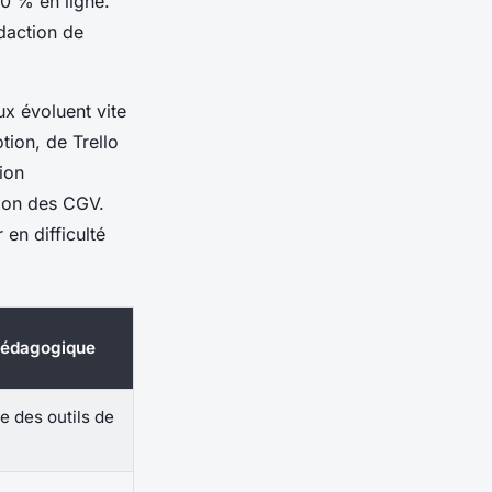
00 % en ligne.
édaction de
ux évoluent vite
tion, de Trello
ion
tion des CGV.
en difficulté
pédagogique
 des outils de