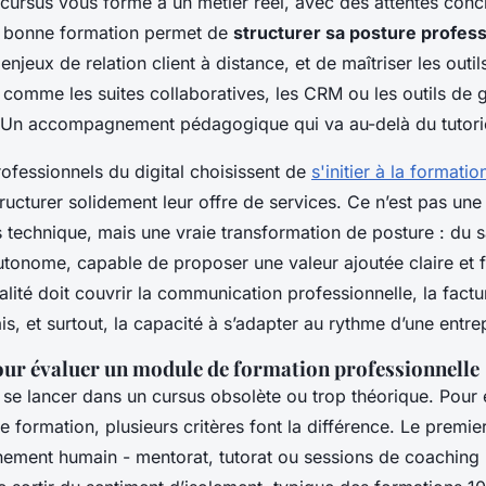
 cursus vous forme à un métier réel, avec des attentes concr
e bonne formation permet de
structurer sa posture profess
njeux de relation client à distance, et de maîtriser les outil
 comme les suites collaboratives, les CRM ou les outils de 
? Un accompagnement pédagogique qui va au-delà du tutorie
fessionnels du digital choisissent de
s'initier à la formati
ructurer solidement leur offre de services. Ce n’est pas un
technique, mais une vraie transformation de posture : du s
autonome, capable de proposer une valeur ajoutée claire et 
lité doit couvrir la communication professionnelle, la factur
is, et surtout, la capacité à s’adapter au rythme d’une entrep
pour évaluer un module de formation professionnelle
 se lancer dans un cursus obsolète ou trop théorique. Pour 
 formation, plusieurs critères font la différence. Le premie
ment humain - mentorat, tutorat ou sessions de coaching i