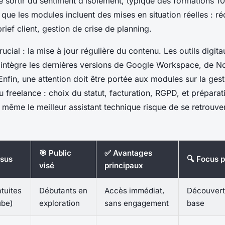
 sortir du sentiment d’isolement, typique des formations 1
z que les modules incluent des mises en situation réelles : r
brief client, gestion de crise de planning.
rucial : la mise à jour régulière du contenu. Les outils digita
 intègre les dernières versions de Google Workspace, de No
nfin, une attention doit être portée aux modules sur la gest
u freelance : choix du statut, facturation, RGPD, et prépara
même le meilleur assistant technique risque de se retrouver 
🎯 Public
✅ Avantages
rsus
🔍 Focus 
visé
principaux
tuites
Débutants en
Accès immédiat,
Découverte
be)
exploration
sans engagement
base