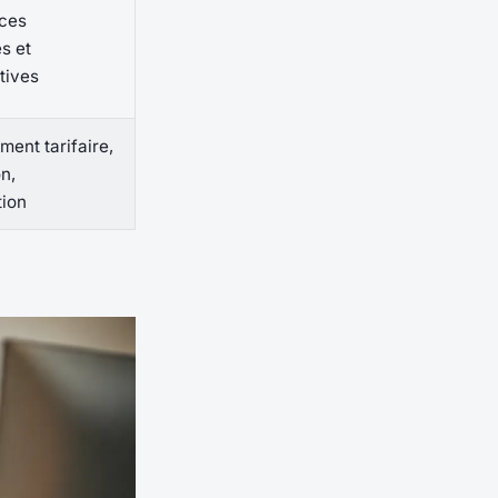
ces
s et
tives
ment tarifaire,
n,
tion