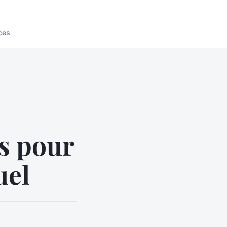
ces
s pour
uel