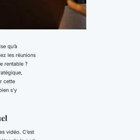
ise qu’à
iez les réunions
se rentable ?
ratégique,
r cette
bien s’y
uel
es vidéo. C’est