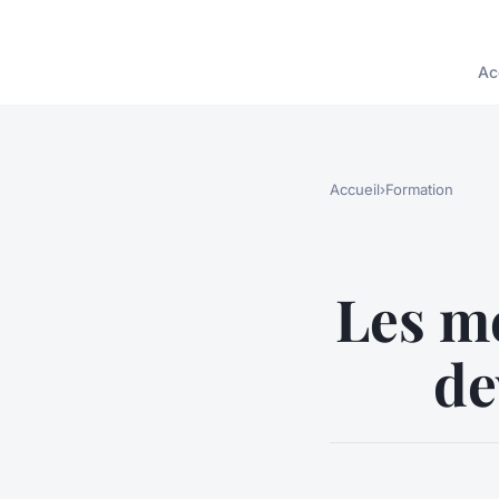
Ac
Accueil
›
Formation
Les m
de