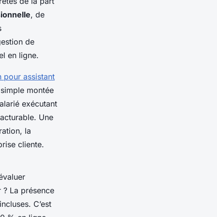
ètes de la part
ionnelle
, de
s
gestion de
l en ligne.
on pour assistant
e simple montée
alarié exécutant
facturable. Une
ation, la
rise cliente.
évaluer
r ? La présence
ncluses. C’est