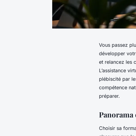
Vous passez plus
développer votre
et relancez les c
L’assistance vir
plébiscité par 
compétence natur
préparer.
Panorama d
Choisir sa form