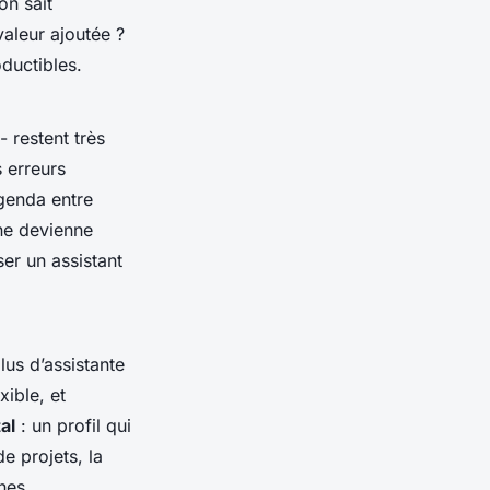
on sait
valeur ajoutée ?
ductibles.
- restent très
s erreurs
agenda entre
 ne devienne
ser un assistant
lus d’assistante
xible, et
al
: un profil qui
e projets, la
nes.