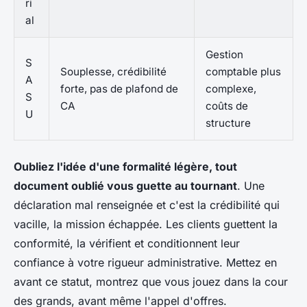
ri
al
Gestion
S
Souplesse, crédibilité
comptable plus
A
forte, pas de plafond de
complexe,
S
CA
coûts de
U
structure
Oubliez l'idée d'une formalité légère, tout
document oublié vous guette au tournant
. Une
déclaration mal renseignée et c'est la crédibilité qui
vacille, la mission échappée. Les clients guettent la
conformité, la vérifient et conditionnent leur
confiance à votre rigueur administrative. Mettez en
avant ce statut, montrez que vous jouez dans la cour
des grands, avant même l'appel d'offres.