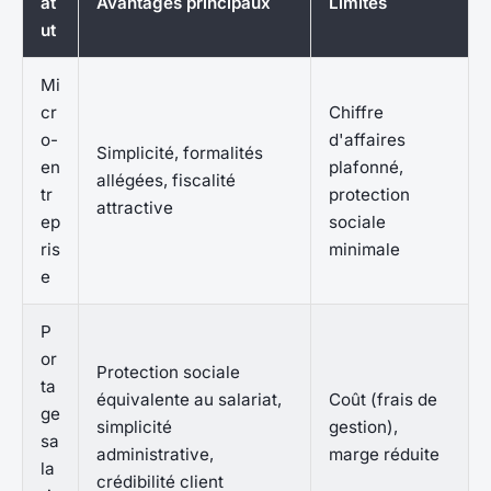
at
Avantages principaux
Limites
ut
Mi
cr
Chiffre
o-
d'affaires
Simplicité, formalités
en
plafonné,
allégées, fiscalité
tr
protection
attractive
ep
sociale
ris
minimale
e
P
or
Protection sociale
ta
équivalente au salariat,
Coût (frais de
ge
simplicité
gestion),
sa
administrative,
marge réduite
la
crédibilité client